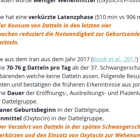
weniger Wehenmittel
e hat eine 
verkürzte Latenzphase
 (510 min vs 906 m
er Konsum von Datteln in den letzten vier 
chen reduziert die Notwendigkeit zur Geburtseinle
itteln.
ie aus dem Iran aus dem Jahr 2017 (
Kordi et al., 2017
)
ie 
70-76 g Datteln pro Tag
 ab der 37. Schwangersch
bärenden welche keine Datteln assen. Folgende Resul
kanten und bestätigen die früheren Erkenntnisse aus Jo
he 
Dauer
 der Eröffnungs-, Austreibungs- und Plazent
r Dattelgruppe.
aner Geburtsbeginn
 in der Dattelgruppe.
nmittel
 (Oxytocin) in der Dattelgruppe.
Der Verzehrt von Datteln in der späten Schwangersch
erkürzen und den Einsatz von Oxytocin zur Wehenun