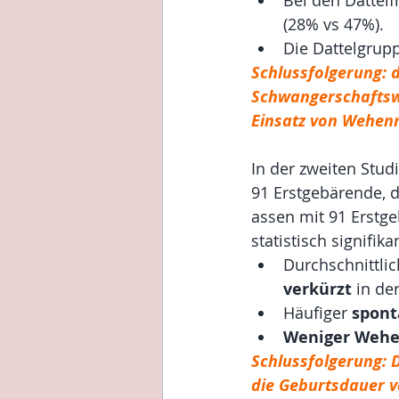
(28% vs 47%).
Die Dattelgrupp
Schlussfolgerung: d
Schwangerschaftswo
Einsatz von Wehenm
In der zweiten Stud
91 Erstgebärende, d
assen mit 91 Erstge
statistisch signifi
Durchschnittlic
verkürzt
 in de
Häufiger 
spont
Weniger Wehe
Schlussfolgerung: 
die Geburtsdauer v