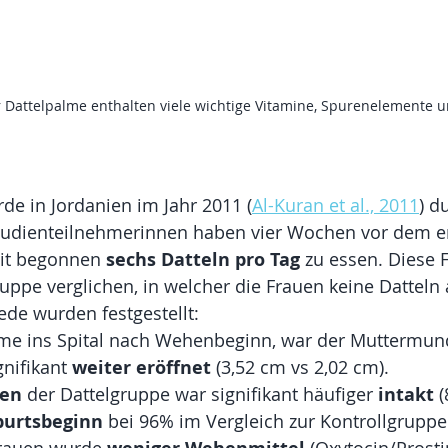
 Dattelpalme enthalten viele wichtige Vitamine, Spurenelemente u
rde in Jordanien im Jahr 2011 (
Al-Kuran et al., 2011
) d
udienteilnehmerinnen haben vier Wochen vor dem e
it begonnen 
sechs Datteln pro Tag
 zu essen. Diese
ruppe verglichen, in welcher die Frauen keine Datteln 
de wurden festgestellt:
me ins Spital nach Wehenbeginn, war der Muttermun
nifikant 
weiter eröffnet
 (3,52 cm vs 2,02 cm).
sen
 der Dattelgruppe war signifikant häufiger 
intakt
 
burtsbeginn
 bei 96% im Vergleich zur Kontrollgrupp
frauen wurde 
 (Oxytocin/Prosti