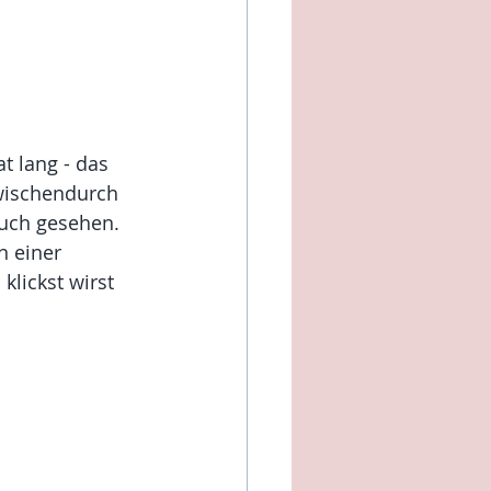
t lang - das 
Zwischendurch 
auch gesehen. 
n einer 
lickst wirst 