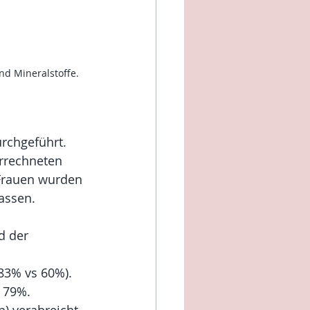
nd Mineralstoffe.
urchgeführt. 
rrechneten 
 Frauen wurden 
assen. 
d der 
(83% vs 60%).
e 79%.
n) verabreicht 