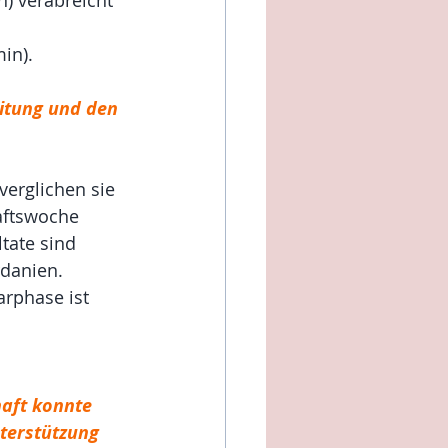
in).
itung und den 
 verglichen sie 
aftswoche 
tate sind 
rdanien.
arphase ist 
aft konnte 
terstützung 