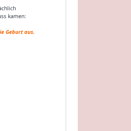
ächlich 
uss kamen:
ie Geburt aus. 