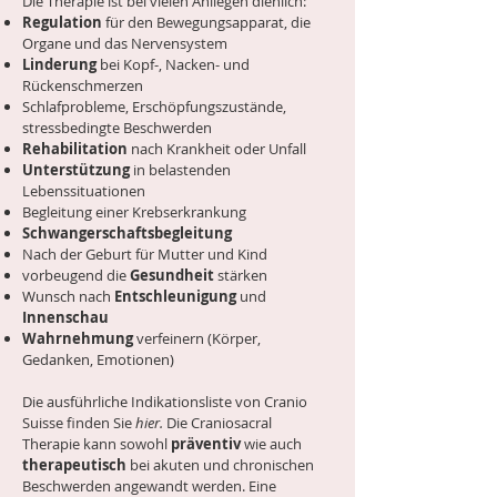
Die Therapie ist bei vielen Anliegen dienlich:
Regulation
für den Bewegungsapparat, die
Organe und das Nervensystem
Linderung
bei Kopf-, Nacken- und
Rückenschmerzen
Schlafprobleme, Erschöpfungszustände,
stressbedingte Beschwerden
Rehabilitation
nach Krankheit oder Unfall
Unterstützung
in belastenden
Lebenssituationen
Begleitung einer Krebserkrankung
Schwangerschaftsbegleitung
Nach der Geburt für Mutter und Kind
vorbeugend die
Gesundheit
stärken
Wunsch nach
Entschleunigung
und
Innenschau
Wahrnehmung
verfeinern (Körper,
Gedanken, Emotionen)
Die ausführliche Indikationsliste von Cranio
Suisse finden Sie
hier
.
Die Craniosacral
Therapie
kann sowohl
präventiv
wie auch
therapeutisch
bei akuten und chronischen
Beschwerden angewandt werden. Eine