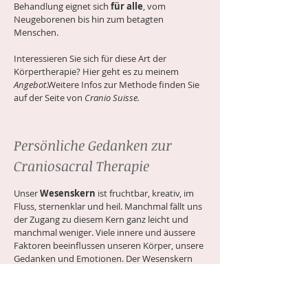
Behandlung eignet sich
für alle
, vom
Neugeborenen bis hin zum betagten
Menschen.
Interessieren Sie sich für diese Art der
Körpertherapie? Hier geht es zu meinem
Angebot
.
Weitere Infos zur Methode finden Sie
auf der Seite von
Cranio Suisse
.
Persönliche Gedanken zur
Craniosacral Therapie
Unser
Wesenskern
ist fruchtbar, kreativ, im
Fluss, sternenklar und heil. Manchmal fällt uns
der Zugang zu diesem Kern ganz leicht und
manchmal weniger. Viele innere und äussere
Faktoren beeinflussen unseren Körper, unsere
Gedanken und Emotionen. Der Wesenskern
bleibt davon unberührt. In diesem Kern wird
kreiert und aus diesem Kern wird geboren. In
der
Stille der Berührung
und des bewussten